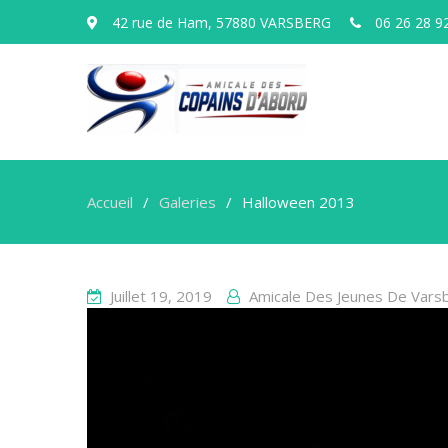
42 rue de Ham, 57880 VARSBERG
06 26 28 9
Accueil
Galeries
Halloween 2013
Juillet 19, 2019
Amicale Des Jeunes De Vars