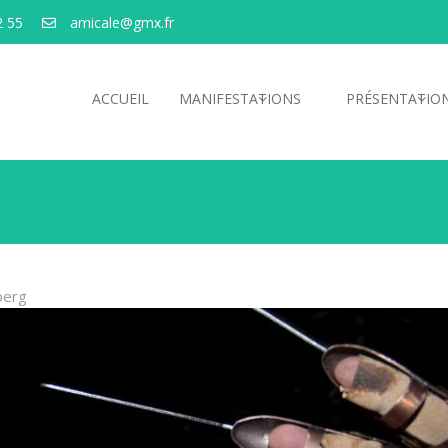
2 55
amicale@gmx.fr
ACCUEIL
MANIFESTATIONS
PRÉSENTATIO
berg